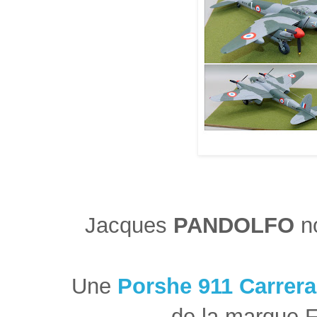
Jacques
PANDOLFO
no
Une
Porshe 911 Carrer
de la marque Fu