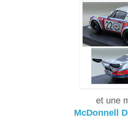
et une 
McDonnell D