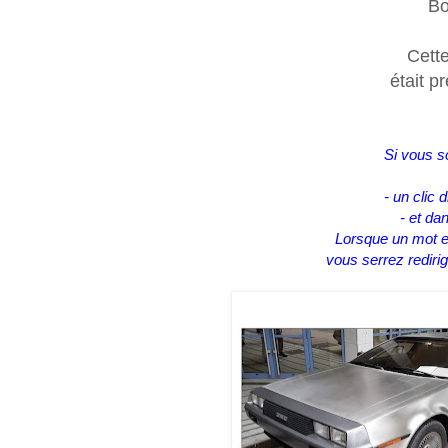
Bo
Cette
était pr
Si vous s
- un clic 
- et da
Lorsque un mot e
vous serrez rediri