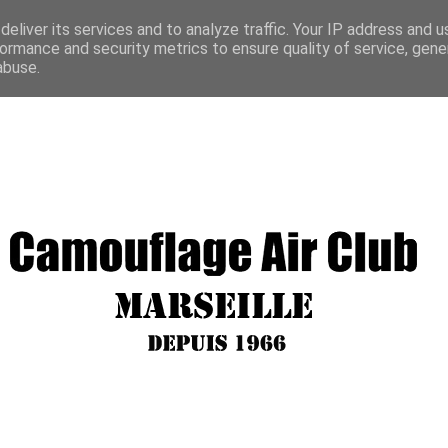
eliver its services and to analyze traffic. Your IP address and 
ormance and security metrics to ensure quality of service, gen
abuse.