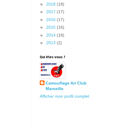
►
2018
(18)
►
2017
(17)
►
2016
(17)
►
2015
(16)
►
2014
(18)
►
2013
(2)
Qui êtes-vous ?
Camouflage Air Club
Marseille
Afficher mon profil complet