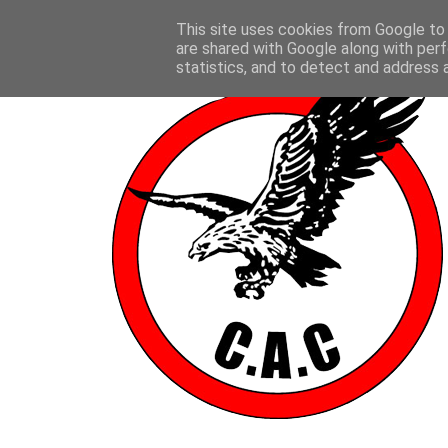
This site uses cookies from Google to d
are shared with Google along with perf
statistics, and to detect and address 