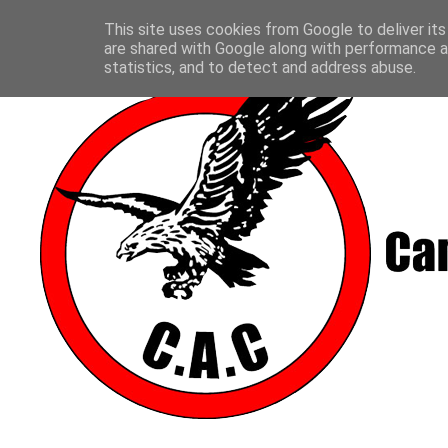
This site uses cookies from Google to deliver its
are shared with Google along with performance an
statistics, and to detect and address abuse.