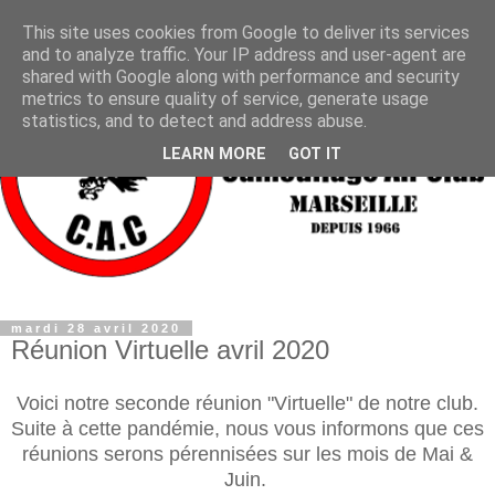
This site uses cookies from Google to deliver its services
and to analyze traffic. Your IP address and user-agent are
shared with Google along with performance and security
metrics to ensure quality of service, generate usage
statistics, and to detect and address abuse.
LEARN MORE
GOT IT
mardi 28 avril 2020
Réunion Virtuelle avril 2020
Voici notre seconde réunion "Virtuelle" de notre club.
Suite à cette pandémie, nous vous informons que ces
réunions serons pérennisées sur les mois de Mai &
Juin.