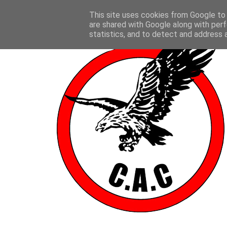
This site uses cookies from Google to d
are shared with Google along with perf
statistics, and to detect and address 