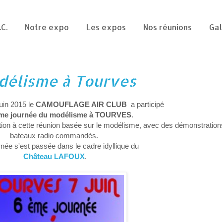
.C.
Notre expo
Les expos
Nos réunions
Gal
délisme à Tourves
uin 2015 le
CAMOUFLAGE AIR CLUB
a participé
ème journée du modélisme à TOURVES
.
ation à cette réunion basée sur le modélisme, avec des démonstration
bateaux radio commandés.
rnée s'est passée dans le cadre idyllique du
Château LAFOUX
.