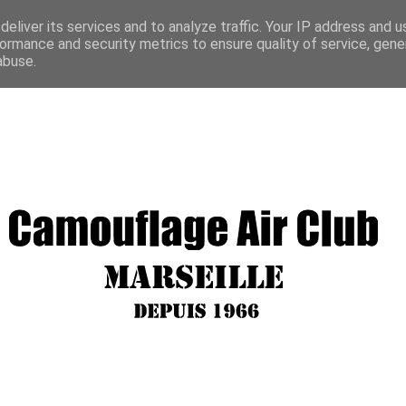
eliver its services and to analyze traffic. Your IP address and 
ormance and security metrics to ensure quality of service, gen
abuse.