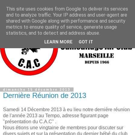
This site uses cookies from Google to deliver its services
and to analyze traffic. Your IP address and user-agent are
shared with Google along with performance and security
metrics to ensure quality of service, generate usage
statistics, and to detect and address abuse.
LEARN MORE
GOT IT
dimanche 15 décembre 2013
Dernière Réunion de 2013
Samedi 14 Décembre 2013 à eu lieu notre dernière réunion
de l'année 2013 au Tempo, adresse figurant page
"présentation du C.A.C" .
Nous étions une vingtaine de membres pour discuter sur
divers sujets et sur la présentation du dernier bébé du club