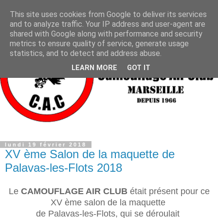
This site uses cookies from Google to deliver its services
and to analyze traffic. Your IP address and user-agent are
shared with Google along with performance and security
metrics to ensure quality of service, generate usage
statistics, and to detect and address abuse.
LEARN MORE
GOT IT
lundi 19 février 2018
XV ème Salon de la maquette de
Palavas-les-Flots 2018
Le
CAMOUFLAGE AIR CLUB
était présent pour ce
XV ème salon de la maquette
de Palavas-les-Flots, qui se déroulait