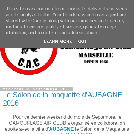
This site uses cookies from Google to deliver its services
and to analyze traffic. Your IP address and user-agent are
shared with Google along with performance and security
metrics to ensure quality of service, generate usage
statistics, and to detect and address abuse.
LEARN MORE
GOT IT
vendredi 30 septembre 2016
Le Salon de la maquette d'AUBAGNE
2016
Pour ce dernier weekend du mois de Septembre, le
CAMOUFLAGE AIR CLUB a organisé en collaboration
étroite avec la ville d'
AUBAGNE
le Salon de la Maquette à