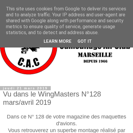
This site uses cookies from Google to deliver its services
and to analyze traffic. Your IP address and user-agent are
shared with Google along with performance and security
metrics to ensure quality of service, generate usage
statistics, and to detect and address abuse.
LEARN MORE
GOT IT
jeudi 21 mars 2019
Vu dans le WingMasters N°128
mars/avril 2019
Dans ce N° 128 de votre magazine des maquettes
d'avions.
Vous retrouverez un superbe montage réalisé par