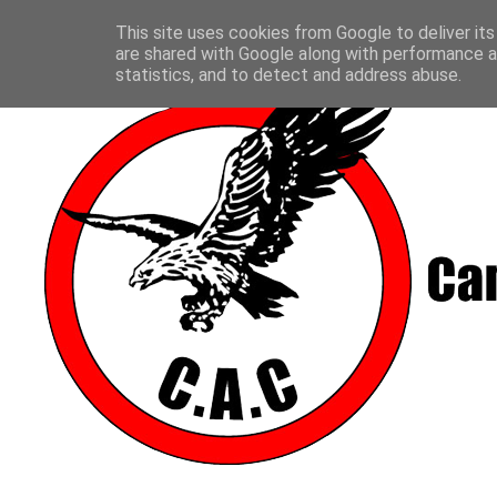
This site uses cookies from Google to deliver its
are shared with Google along with performance an
statistics, and to detect and address abuse.