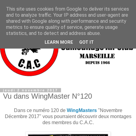
This site uses cookies from Google to deliver its services
and to analyze traffic. Your IP address and user-agent are
shared with Google along with performance and security
metrics to ensure quality of service, generate usage
statistics, and to detect and address abuse.
LEARN MORE
GOT IT
jeudi 2 novembre 2017
Vu dans WingMaster N°120
Dans ce numéro 120 de
WingMasters
"Novembre
Décembre 2017" vous pourraient découvrir deux montages
des membres du C.A.C.