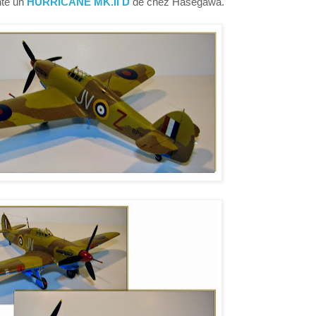
nte un
HURRICANE MK.II D
de chez Hasegawa.