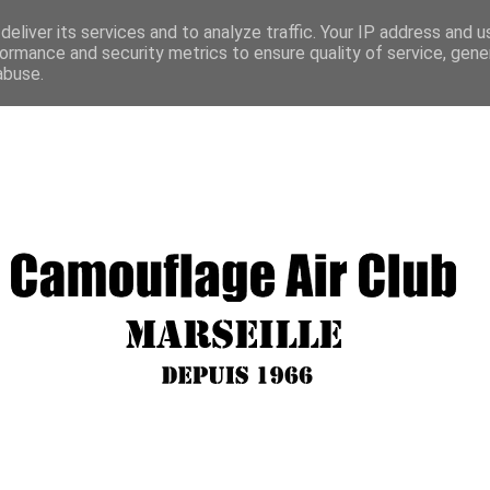
eliver its services and to analyze traffic. Your IP address and 
ormance and security metrics to ensure quality of service, gen
abuse.