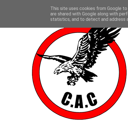
This site uses cookies from Google to d
are shared with Google along with perf
statistics, and to detect and address 