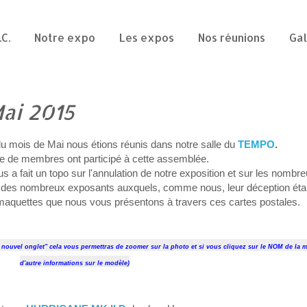
.C.
Notre expo
Les expos
Nos réunions
Gal
ai 2015
u mois de Mai nous étions réunis dans notre salle du
TEMPO
.
e de membres ont participé à cette assemblée.
us a fait un topo sur l'annulation de notre exposition et sur les nom
 des nombreux exposants auxquels, comme nous, leur déception étai
rs maquettes que nous vous présentons à travers ces cartes postales.
un nouvel onglet" cela vous permettras de zoomer sur la photo et si vous cliquez sur le NOM de la 
d'autre informations sur le
modèle
)