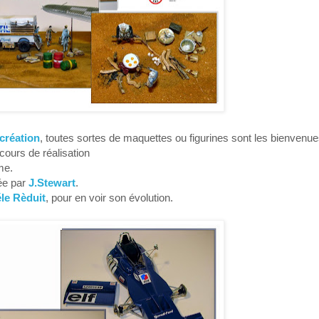
 création
, toutes sortes de maquettes ou figurines sont les bienvenu
ours de réalisation
me.
ée par
J.Stewart
.
le Rèduit
, pour en voir son évolution.