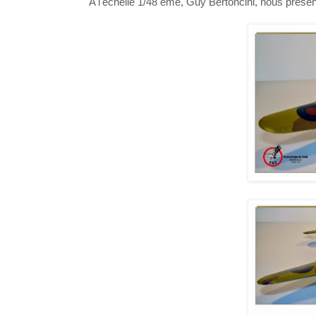
A l'échelle 1/48 ème, Guy Bertoncini, nous prése