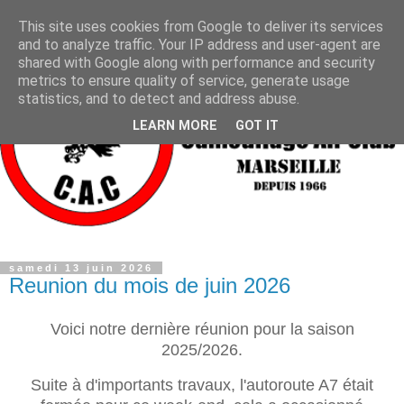
This site uses cookies from Google to deliver its services
and to analyze traffic. Your IP address and user-agent are
shared with Google along with performance and security
metrics to ensure quality of service, generate usage
statistics, and to detect and address abuse.
LEARN MORE
GOT IT
samedi 13 juin 2026
Reunion du mois de juin 2026
Voici notre dernière réunion pour la saison
2025/2026.
Suite à d'importants travaux, l'autoroute A7 était