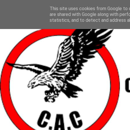
This site uses cookies from Google to d
are shared with Google along with perf
statistics, and to detect and address a