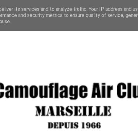
eliver its services and to analyze traffic. Your IP address and u
ormance and security metrics to ensure quality of service, gene
buse.