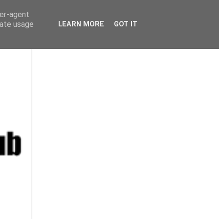
ser-agent
rate usage
LEARN MORE
GOT IT