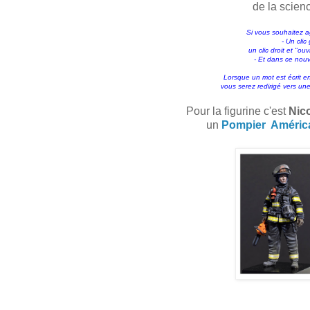
de la scienc
Si vous souhaitez a
- Un clic
un clic droit et "ou
- Et dans ce nou
Lorsque un mot est écrit e
vous serez redirigé vers une
Pour la figurine c'est
Nic
un
Pompier Améric