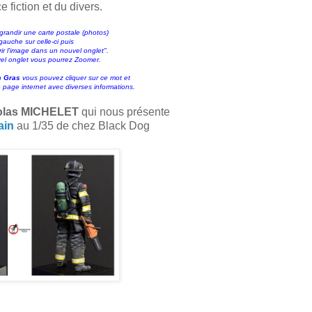
e fiction et du divers.
grandir une carte postale (photos)
 gauche sur celle-ci puis
vrir l'image dans un nouvel onglet".
vel onglet vous pourrez Zoomer.
n
Gras
vous pouvez cliquer sur ce mot et
 page internet avec diverses informations.
olas MICHELET
qui nous présente
ain
au 1/35 de chez Black Dog