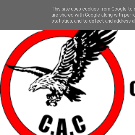
This site uses cookies from Google to d
are shared with Google along with perf
statistics, and to detect and address a