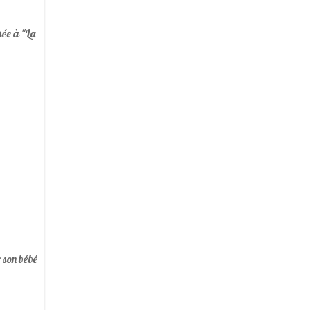
sée à "La
r son bébé