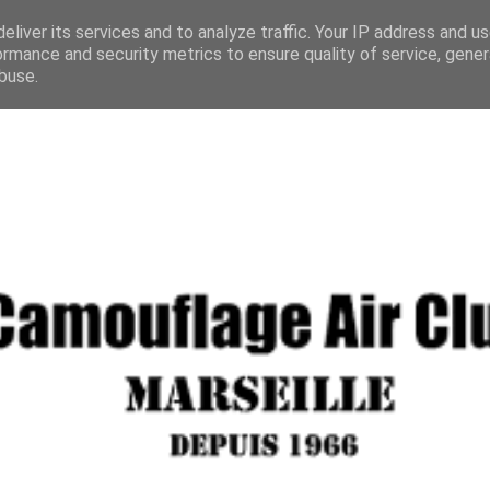
eliver its services and to analyze traffic. Your IP address and u
ormance and security metrics to ensure quality of service, gene
buse.