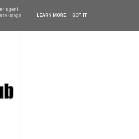
ser-agent
rate usage
LEARN MORE
GOT IT