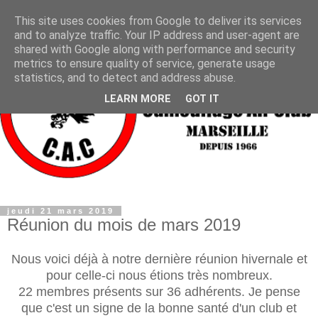
This site uses cookies from Google to deliver its services
and to analyze traffic. Your IP address and user-agent are
shared with Google along with performance and security
metrics to ensure quality of service, generate usage
statistics, and to detect and address abuse.
LEARN MORE
GOT IT
jeudi 21 mars 2019
Réunion du mois de mars 2019
Nous voici déjà à notre dernière réunion hivernale et
pour celle-ci nous étions très nombreux.
22 membres présents sur 36 adhérents. Je pense
que c'est un signe de la bonne santé d'un club et