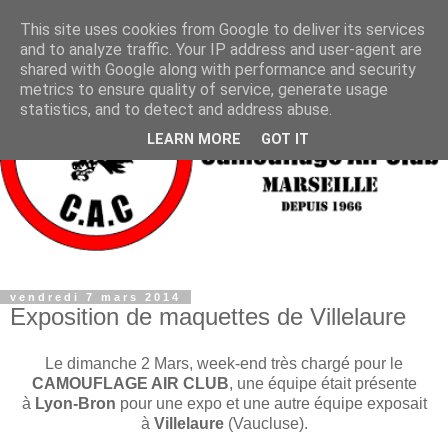
This site uses cookies from Google to deliver its services
and to analyze traffic. Your IP address and user-agent are
shared with Google along with performance and security
metrics to ensure quality of service, generate usage
statistics, and to detect and address abuse.
LEARN MORE
GOT IT
vendredi 7 mars 2014
Exposition de maquettes de Villelaure
Le dimanche 2 Mars, week-end très chargé pour le
CAMOUFLAGE AIR CLUB
, une équipe était présente
à
Lyon-Bron
pour une expo et une autre équipe exposait
à
Villelaure
(Vaucluse).